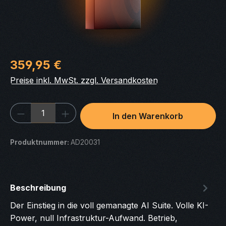
Regulärer Preis:
359,95 €
Preise inkl. MwSt. zzgl. Versandkosten
Produkt Anzahl: Gib den gewünschten We
In den Warenkorb
Produktnummer:
AD20031
Beschreibung
Der Einstieg in die voll gemanagte AI Suite. Volle KI-
Power, null Infrastruktur-Aufwand. Betrieb,