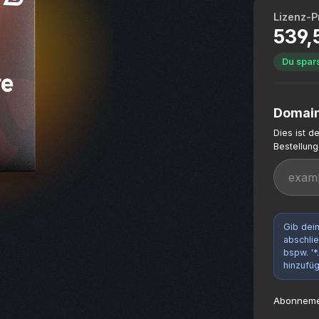
Lizenz-P
539,
Du spars
Domain
Dies ist d
Bestellun
Gib dei
abschlie
bspw. '*
hinzufüg
Abonnemen