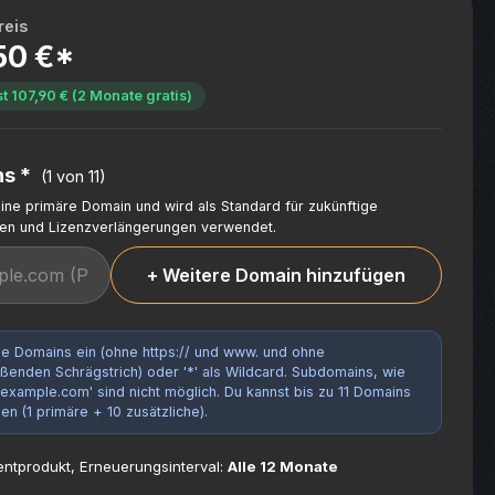
reis
50 €*
t 107,90 € (2 Monate gratis)
s *
(
1 von 11
)
eine primäre Domain und wird als Standard für zukünftige
gen und Lizenzverlängerungen verwendet.
+ Weitere Domain hinzufügen
ne Domains ein (ohne https:// und www. und ohne
ßenden Schrägstrich) oder '*' als Wildcard. Subdomains, wie
.example.com' sind nicht möglich. Du kannst bis zu 11 Domains
en (1 primäre + 10 zusätzliche).
tprodukt, Erneuerungsinterval:
Alle 12 Monate