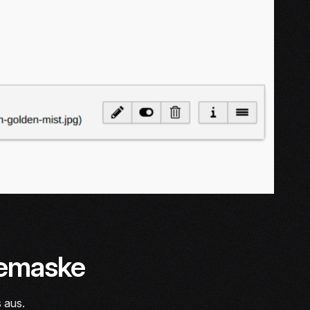
abemaske
 aus.