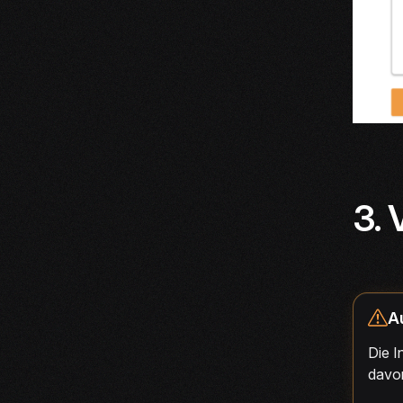
3. 
A
Die I
davon