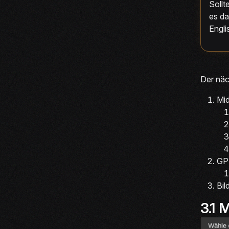
Sollt
es da
Engli
Der näc
Mi
GP
Bil
3.1 