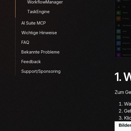
WorkflowManager
TaskEngine
AI Suite MCP
Wichtige Hinweise
FAQ
Bekannte Probleme
Feedback
Support/Sponsoring
1. 
Zum Gen
Wäh
Geh
Kli