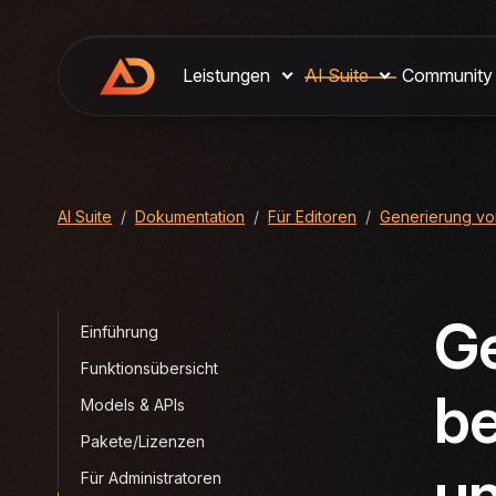
Leistungen
AI Suite
Community
You are here:
AI Suite
Dokumentation
Für Editoren
Generierung vo
Ge
Einführung
Funktionsübersicht
be
Models & APIs
Pakete/Lizenzen
un
Für Administratoren