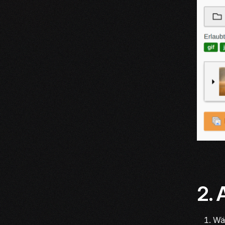
2. 
Wäh